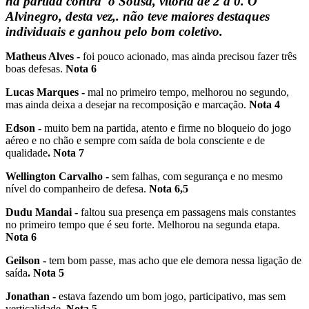
na partida contra o Sousa, vitória de 2 a 0. O
Alvinegro, desta vez,. não teve maiores destaques
individuais e ganhou pelo bom coletivo.
Matheus Alves -
foi pouco acionado, mas ainda precisou fazer três
boas defesas.
Nota 6
Lucas Marques -
mal no primeiro tempo, melhorou no segundo,
mas ainda deixa a desejar na recomposição e marcação.
Nota 4
Edson -
muito bem na partida, atento e firme no bloqueio do jogo
aéreo e no chão e sempre com saída de bola consciente e de
qualidade
. Nota 7
Wellington Carvalho -
sem falhas, com segurança e no mesmo
nível do companheiro de defesa.
Nota 6,5
Dudu Mandai -
faltou sua presença em passagens mais constantes
no primeiro tempo que é seu forte. Melhorou na segunda etapa.
Nota 6
Geilson -
tem bom passe, mas acho que ele demora nessa ligação de
saída
. Nota 5
Jonathan -
estava fazendo um bom jogo, participativo, mas sem
verticalidade.
Nota 5