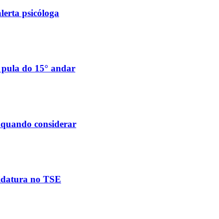
lerta psicóloga
e pula do 15° andar
e quando considerar
didatura no TSE