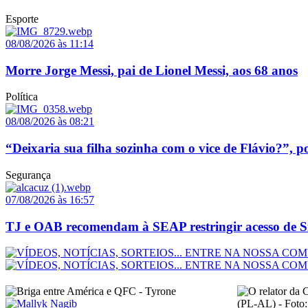
Esporte
08/08/2026 às 11:14
Morre Jorge Messi, pai de Lionel Messi, aos 68 anos
Política
08/08/2026 às 08:21
“Deixaria sua filha sozinha com o vice de Flávio?”, p
Segurança
07/08/2026 às 16:57
TJ e OAB recomendam à SEAP restringir acesso de Sin