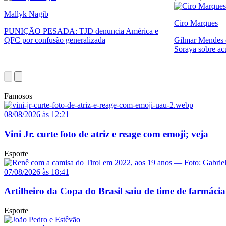
Mallyk Nagib
Ciro Marques
PUNIÇÃO PESADA: TJD denuncia América e
QFC por confusão generalizada
Gilmar Mendes c
Soraya sobre ac
Famosos
08/08/2026 às 12:21
Vini Jr. curte foto de atriz e reage com emoji; veja
Esporte
07/08/2026 às 18:41
Artilheiro da Copa do Brasil saiu de time de farmácia
Esporte