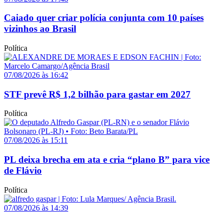
Caiado quer criar polícia conjunta com 10 países
vizinhos ao Brasil
Política
07/08/2026 às 16:42
STF prevê R$ 1,2 bilhão para gastar em 2027
Política
07/08/2026 às 15:11
PL deixa brecha em ata e cria “plano B” para vice
de Flávio
Política
07/08/2026 às 14:39