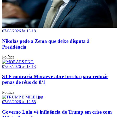
07/08/2026 às 13:18
Nikolas pede a Zema que deixe disputa à
Presidência
Política
07/08/2026 às 13:13
STF contraria Moraes e abre brecha para reduzir
penas de réus do 8/1
Política
07/08/2026 às 12:58
Governo Lula vê influência de Trump em crise com