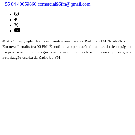
+55 84 40059666
comercial96fm@gmail.com
© 2024. Copyright. Todos os direitos reservados à Rádio 96 FM Natal/RN -
Empresa Jornalística 96 FM. É proibida a reprodução do conteúdo desta página
- seja reescrito ou na íntegra - em quaisquer meios eletrônicos ou impressos, sem
autorização escrita da Rádio 96 FM.