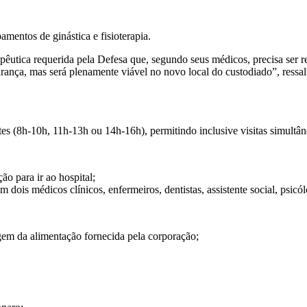
amentos de ginástica e fisioterapia.
erapêutica requerida pela Defesa que, segundo seus médicos, precisa ser r
urança, mas será plenamente viável no novo local do custodiado”, ressa
ntes (8h-10h, 11h-13h ou 14h-16h), permitindo inclusive visitas simultân
o para ir ao hospital;
ois médicos clínicos, enfermeiros, dentistas, assistente social, psicólo
igem da alimentação fornecida pela corporação;