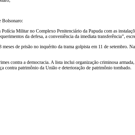
onaro;
e Bolsonaro:
 Polícia Militar no Complexo Penitenciário da Papuda com as instalaçõe
querimentos da defesa, a conveniência da imediata transferência”, esc
eses de prisão no inquérito da trama golpista em 11 de setembro. Na o
rimes contra a democracia. A lista inclui organização criminosa armada,
aça contra patrimônio da União e deterioração de patrimônio tombado.