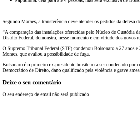
Papudinha: cela para até 4 pessoas, mas será exclusiva de Bols
Segundo Moraes, a transferência deve atender os pedidos da defesa d
“A comparação das instalações oferecidas pelo Núcleo de Custódia da
Distrito Federal, demonstra, nesse momento e em virtude dos novos re
O Supremo Tribunal Federal (STF) condenou Bolsonaro a 27 anos e 3 m
Moraes, que avaliou a possibilidade de fuga.
Bolsonaro é o primeiro ex-presidente brasileiro a ser condenado por c
Democrático de Direito, dano qualificado pela violência e grave ame
Deixe o seu comentário
O seu endereço de email não será publicado