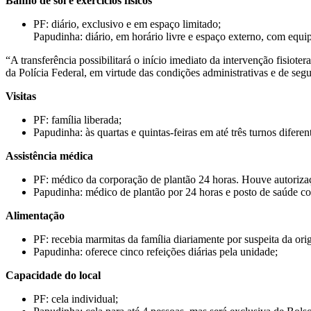
Banho de sol e exercícios físicos
PF: diário, exclusivo e em espaço limitado;
Papudinha: diário, em horário livre e espaço externo, com equip
“A transferência possibilitará o início imediato da intervenção fisiot
da Polícia Federal, em virtude das condições administrativas e de seg
Visitas
PF: família liberada;
Papudinha: às quartas e quintas-feiras em até três turnos difere
Assistência médica
PF: médico da corporação de plantão 24 horas. Houve autorizaçã
Papudinha: médico de plantão por 24 horas e posto de saúde com d
Alimentação
PF: recebia marmitas da família diariamente por suspeita da or
Papudinha: oferece cinco refeições diárias pela unidade;
Capacidade do local
PF: cela individual;