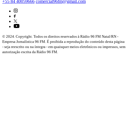
+55 84 40059666
comercial96fm@gmail.com
© 2024. Copyright. Todos os direitos reservados à Rádio 96 FM Natal/RN -
Empresa Jornalística 96 FM. É proibida a reprodução do conteúdo desta página
- seja reescrito ou na íntegra - em quaisquer meios eletrônicos ou impressos, sem
autorização escrita da Rádio 96 FM.