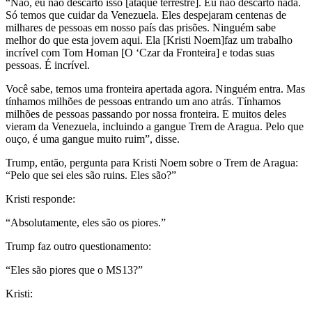
“Não, eu não descarto isso [ataque terrestre]. Eu não descarto nada.
Só temos que cuidar da Venezuela. Eles despejaram centenas de
milhares de pessoas em nosso país das prisões. Ninguém sabe
melhor do que esta jovem aqui. Ela [Kristi Noem]faz um trabalho
incrível com Tom Homan [O ‘Czar da Fronteira] e todas suas
pessoas. É incrível.
Você sabe, temos uma fronteira apertada agora. Ninguém entra. Mas
tínhamos milhões de pessoas entrando um ano atrás. Tínhamos
milhões de pessoas passando por nossa fronteira. E muitos deles
vieram da Venezuela, incluindo a gangue Trem de Aragua. Pelo que
ouço, é uma gangue muito ruim”, disse.
Trump, então, pergunta para Kristi Noem sobre o Trem de Aragua:
“Pelo que sei eles são ruins. Eles são?”
Kristi responde:
“Absolutamente, eles são os piores.”
Trump faz outro questionamento:
“Eles são piores que o MS13?”
Kristi: