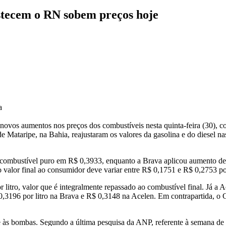
ecem o RN sobem preços hoje
a
ovos aumentos nos preços dos combustíveis nesta quinta-feira (30), co
 Mataripe, na Bahia, reajustaram os valores da gasolina e do diesel na
do combustível puro em R$ 0,3933, enquanto a Brava aplicou aumento de
valor final ao consumidor deve variar entre R$ 0,1751 e R$ 0,2753 por
itro, valor que é integralmente repassado ao combustível final. Já a Ac
0,3196 por litro na Brava e R$ 0,3148 na Acelen. Em contrapartida, o 
e às bombas. Segundo a última pesquisa da ANP, referente à semana de