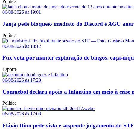
Política
06/08/2026 às 19:01
Janja pede bloqueio imediato do Discord e AGU anun
Política
06/08/2026 às 18:12
Fux vota por manter exploração de bingos, caça-níq
Esporte
06/08/2026 às 17:28
Conmebol declara apoio a Infantino em meio à crise n
Política
06/08/2026 às 17:08
Flávio Dino pede vista e suspende julgamento do STF