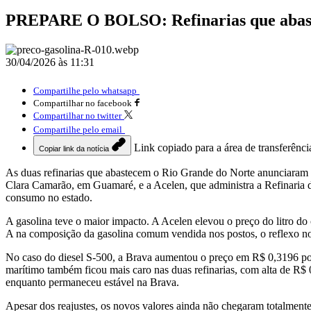
PREPARE O BOLSO: Refinarias que abast
30/04/2026 às 11:31
Compartilhe pelo whatsapp
Compartilhar no facebook
Compartilhar no twitter
Compartilhe pelo email
Link copiado para a área de transferênci
Copiar link da notícia
As duas refinarias que abastecem o Rio Grande do Norte anunciaram n
Clara Camarão, em Guamaré, e a Acelen, que administra a Refinaria de
consumo no estado.
A gasolina teve o maior impacto. A Acelen elevou o preço do litro 
A na composição da gasolina comum vendida nos postos, o reflexo no 
No caso do diesel S-500, a Brava aumentou o preço em R$ 0,3196 por l
marítimo também ficou mais caro nas duas refinarias, com alta de R$ 
enquanto permaneceu estável na Brava.
Apesar dos reajustes, os novos valores ainda não chegaram totalment