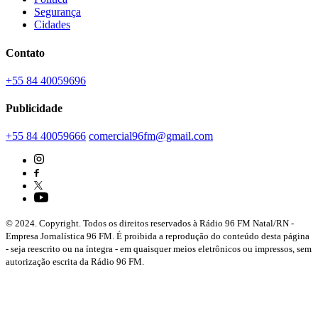
Segurança
Cidades
Contato
+55 84 40059696
Publicidade
+55 84 40059666
comercial96fm@gmail.com
© 2024. Copyright. Todos os direitos reservados à Rádio 96 FM Natal/RN -
Empresa Jornalística 96 FM. É proibida a reprodução do conteúdo desta página
- seja reescrito ou na íntegra - em quaisquer meios eletrônicos ou impressos, sem
autorização escrita da Rádio 96 FM.