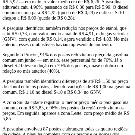
R$ 5,92 — em maio, o valor médio era de R$ 6,26. A gasolina
aditivada caiu 4,96%, passando de R$ 6,30 para R$ 5,99. O diesel
comum recuou para R$ 5,95 (queda de R$ 0,29) e o diesel S-10
chegou a R$ 6,00 (queda de R$ 0,28).
A pesquisa identificou também redução nos preços do etanol, que
caiu R$ 0,33, com valor médio atual de R$ 4,91, e do gás veicular
(GNV), com queda de R$ 0,14, agora vendido a R$ 4,83. No mês
anterior, esses combustíveis haviam apresentado aumento.
Segundo o Procon, 91% dos postos reduziram o preço da gasolina
comum em junho — em maio, esse percentual foi de 76%. Já o
diesel S-10 teve redução em 79% dos postos, quase o dobro em
relação ao mês anterior (40%).
A pesquisa também identificou diferenças de até R$ 1,50 no preço
do etanol entre os postos, além de variações de R$ 1,00 na gasolina
comum, R$ 1,10 no diesel S-10 e R$ 0,34 no GNV.
A zona Sul da cidade registrou o menor preço médio para gasolina
comum, com R$ 5,83, e 96% dos postos da região reduziram os
preços. Em seguida, aparece a zona Leste, com preço médio de R$
5,85.
A pesquisa envolveu 87 postos e abrangeu todas as quatro regiões
da cidade. A planilha completa com os preços e os nomes dos