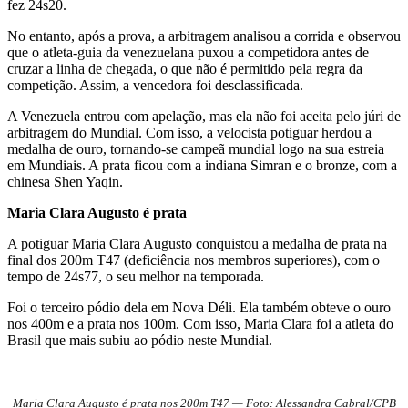
fez 24s20.
No entanto, após a prova, a arbitragem analisou a corrida e observou
que o atleta-guia da venezuelana puxou a competidora antes de
cruzar a linha de chegada, o que não é permitido pela regra da
competição. Assim, a vencedora foi desclassificada.
A Venezuela entrou com apelação, mas ela não foi aceita pelo júri de
arbitragem do Mundial. Com isso, a velocista potiguar herdou a
medalha de ouro, tornando-se campeã mundial logo na sua estreia
em Mundiais. A prata ficou com a indiana Simran e o bronze, com a
chinesa Shen Yaqin.
Maria Clara Augusto é prata
A potiguar Maria Clara Augusto conquistou a medalha de prata na
final dos 200m T47 (deficiência nos membros superiores), com o
tempo de 24s77, o seu melhor na temporada.
Foi o terceiro pódio dela em Nova Déli. Ela também obteve o ouro
nos 400m e a prata nos 100m. Com isso, Maria Clara foi a atleta do
Brasil que mais subiu ao pódio neste Mundial.
Maria Clara Augusto é prata nos 200m T47 — Foto: Alessandra Cabral/CPB