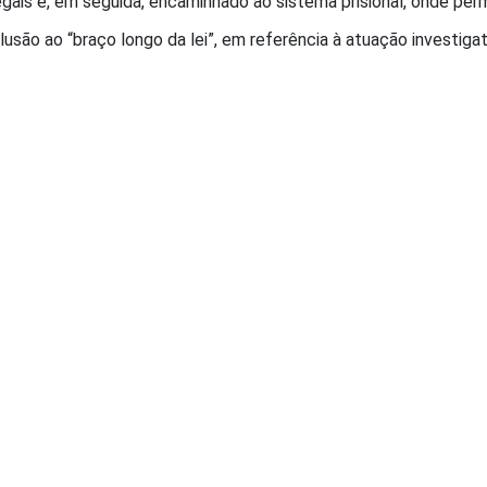
gais e, em seguida, encaminhado ao sistema prisional, onde per
são ao “braço longo da lei”, em referência à atuação investiga