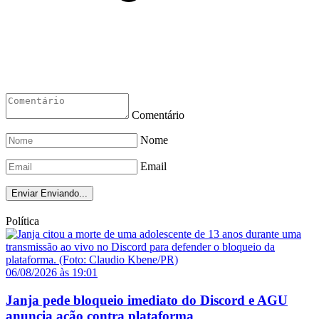
Comentário
Nome
Email
Enviar
Enviando...
Política
06/08/2026 às 19:01
Janja pede bloqueio imediato do Discord e AGU
anuncia ação contra plataforma