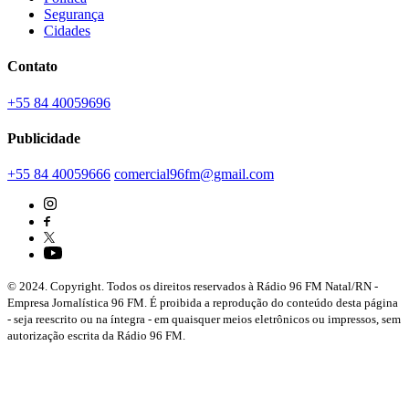
Segurança
Cidades
Contato
+55 84 40059696
Publicidade
+55 84 40059666
comercial96fm@gmail.com
© 2024. Copyright. Todos os direitos reservados à Rádio 96 FM Natal/RN -
Empresa Jornalística 96 FM. É proibida a reprodução do conteúdo desta página
- seja reescrito ou na íntegra - em quaisquer meios eletrônicos ou impressos, sem
autorização escrita da Rádio 96 FM.