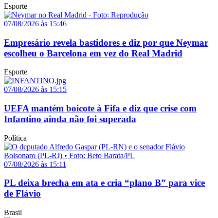
Esporte
07/08/2026 às 15:46
Empresário revela bastidores e diz por que Neymar
escolheu o Barcelona em vez do Real Madrid
Esporte
07/08/2026 às 15:15
UEFA mantém boicote à Fifa e diz que crise com
Infantino ainda não foi superada
Política
07/08/2026 às 15:11
PL deixa brecha em ata e cria “plano B” para vice
de Flávio
Brasil