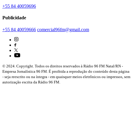
+55 84 40059696
Publicidade
+55 84 40059666
comercial96fm@gmail.com
© 2024. Copyright. Todos os direitos reservados à Rádio 96 FM Natal/RN -
Empresa Jornalística 96 FM. É proibida a reprodução do conteúdo desta página
- seja reescrito ou na íntegra - em quaisquer meios eletrônicos ou impressos, sem
autorização escrita da Rádio 96 FM.