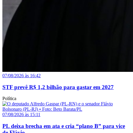
07/08/2026 às 16:42
STF prevê R$ 1,2 bilhão para gastar em 2027
Política
07/08/2026 às 15:11
PL deixa brecha em ata e cria “plano B” para vice
de Flávio