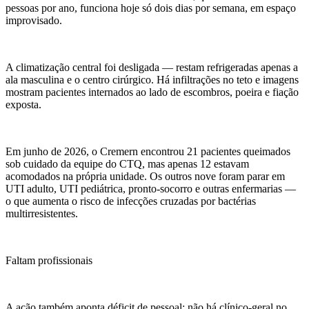
pessoas por ano, funciona hoje só dois dias por semana, em espaço
improvisado.
A climatização central foi desligada — restam refrigeradas apenas a
ala masculina e o centro cirúrgico. Há infiltrações no teto e imagens
mostram pacientes internados ao lado de escombros, poeira e fiação
exposta.
Em junho de 2026, o Cremern encontrou 21 pacientes queimados
sob cuidado da equipe do CTQ, mas apenas 12 estavam
acomodados na própria unidade. Os outros nove foram parar em
UTI adulto, UTI pediátrica, pronto-socorro e outras enfermarias —
o que aumenta o risco de infecções cruzadas por bactérias
multirresistentes.
Faltam profissionais
A ação também aponta déficit de pessoal: não há clínico-geral no