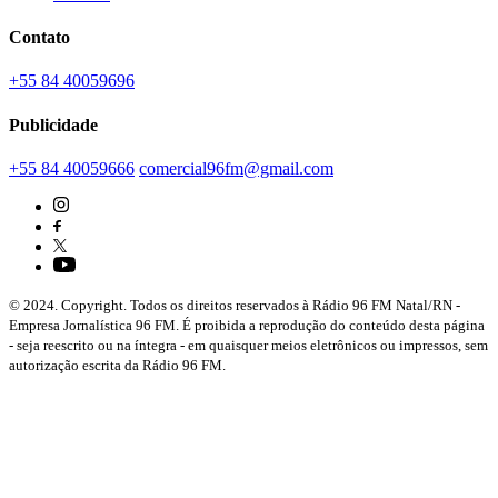
Contato
+55 84 40059696
Publicidade
+55 84 40059666
comercial96fm@gmail.com
© 2024. Copyright. Todos os direitos reservados à Rádio 96 FM Natal/RN -
Empresa Jornalística 96 FM. É proibida a reprodução do conteúdo desta página
- seja reescrito ou na íntegra - em quaisquer meios eletrônicos ou impressos, sem
autorização escrita da Rádio 96 FM.