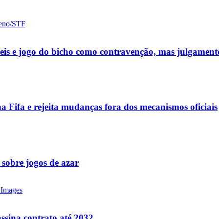
ueis e jogo do bicho como contravenção, mas julgamen
a Fifa e rejeita mudanças fora dos mecanismos oficiais
 sobre jogos de azar
ssina contrato até 2032