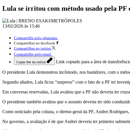
Lula se irritou com método usado pela PF 
13/02/2026 às 15:46
Compartilhe pelo whatsapp
Compartilhar no facebook
Compartilhar no twitter
Compartilhe pelo email
Link copiado para a área de transferênci
Copiar link da notícia
O presidente Lula demonstrou incômodo, nos bastidores, com o método
Segundo aliados, Lula ficou “surpreso” com o fato de a PF ter inves
Em conversas reservadas, Lula avaliou que a PF não deveria ter cruza
O presidente também avaliou que o assunto deveria ter sido conduzido
Como noticiado pela coluna, o diretor-geral da PF, Andrei Rodrigues,
No governo, a avaliação é de que Andrei deveria ter primeiro submeti