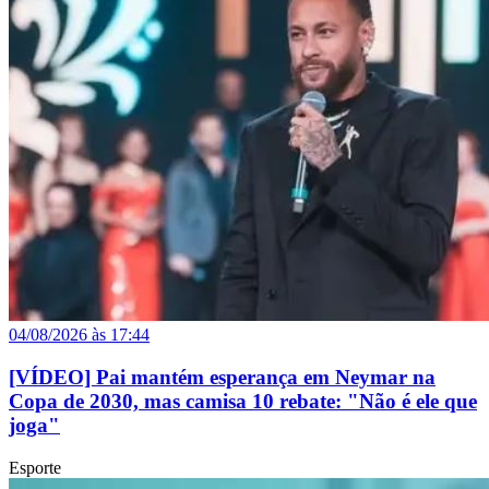
04/08/2026 às 17:44
[VÍDEO] Pai mantém esperança em Neymar na
Copa de 2030, mas camisa 10 rebate: "Não é ele que
joga"
Esporte