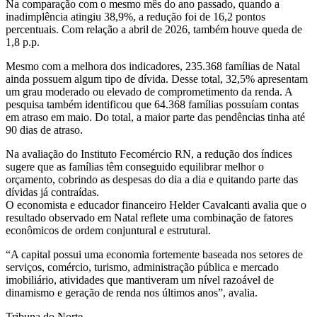
Na comparação com o mesmo mês do ano passado, quando a
inadimplência atingiu 38,9%, a redução foi de 16,2 pontos
percentuais. Com relação a abril de 2026, também houve queda de
1,8 p.p.
Mesmo com a melhora dos indicadores, 235.368 famílias de Natal
ainda possuem algum tipo de dívida. Desse total, 32,5% apresentam
um grau moderado ou elevado de comprometimento da renda. A
pesquisa também identificou que 64.368 famílias possuíam contas
em atraso em maio. Do total, a maior parte das pendências tinha até
90 dias de atraso.
Na avaliação do Instituto Fecomércio RN, a redução dos índices
sugere que as famílias têm conseguido equilibrar melhor o
orçamento, cobrindo as despesas do dia a dia e quitando parte das
dívidas já contraídas.
O economista e educador financeiro Helder Cavalcanti avalia que o
resultado observado em Natal reflete uma combinação de fatores
econômicos de ordem conjuntural e estrutural.
“A capital possui uma economia fortemente baseada nos setores de
serviços, comércio, turismo, administração pública e mercado
imobiliário, atividades que mantiveram um nível razoável de
dinamismo e geração de renda nos últimos anos”, avalia.
Tribuna do Norte