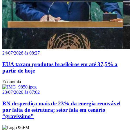
24/07/2026 às 08:27
EUA taxam produtos brasileiros em até 37,5% a
partir de hoje
Economia
23/07/2026 às 07:02
RN desperdiça mais de 23% da energia renovável
por falta de estrutura; setor fala em cenário
“gravíssimo”