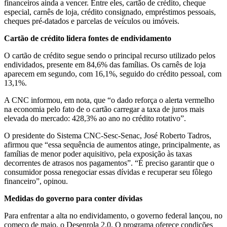
financeiros ainda a vencer. Entre eles, cartão de crédito, cheque
especial, carnês de loja, crédito consignado, empréstimos pessoais,
cheques pré-datados e parcelas de veículos ou imóveis.
Cartão de crédito lidera fontes de endividamento
O cartão de crédito segue sendo o principal recurso utilizado pelos
endividados, presente em 84,6% das famílias. Os carnês de loja
aparecem em segundo, com 16,1%, seguido do crédito pessoal, com
13,1%.
A CNC informou, em nota, que “o dado reforça o alerta vermelho
na economia pelo fato de o cartão carregar a taxa de juros mais
elevada do mercado: 428,3% ao ano no crédito rotativo”.
O presidente do Sistema CNC-Sesc-Senac, José Roberto Tadros,
afirmou que “essa sequência de aumentos atinge, principalmente, as
famílias de menor poder aquisitivo, pela exposição às taxas
decorrentes de atrasos nos pagamentos”. “É preciso garantir que o
consumidor possa renegociar essas dívidas e recuperar seu fôlego
financeiro”, opinou.
Medidas do governo para conter dívidas
Para enfrentar a alta no endividamento, o governo federal lançou, no
começo de maio, o Desenrola 2.0. O programa oferece condições