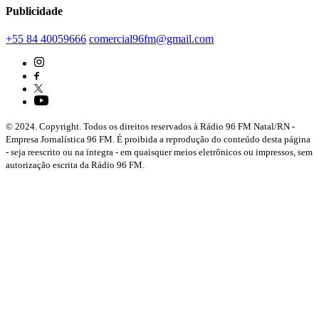
Publicidade
+55 84 40059666
comercial96fm@gmail.com
© 2024. Copyright. Todos os direitos reservados à Rádio 96 FM Natal/RN -
Empresa Jornalística 96 FM. É proibida a reprodução do conteúdo desta página
- seja reescrito ou na íntegra - em quaisquer meios eletrônicos ou impressos, sem
autorização escrita da Rádio 96 FM.