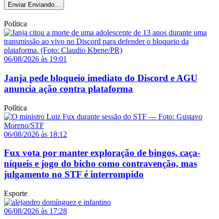
Enviar
Enviando...
Política
06/08/2026 às 19:01
Janja pede bloqueio imediato do Discord e AGU
anuncia ação contra plataforma
Política
06/08/2026 às 18:12
Fux vota por manter exploração de bingos, caça-
níqueis e jogo do bicho como contravenção, mas
julgamento no STF é interrompido
Esporte
06/08/2026 às 17:28