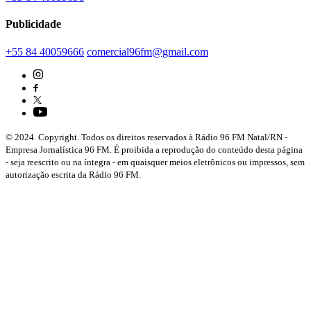
Publicidade
+55 84 40059666
comercial96fm@gmail.com
© 2024. Copyright. Todos os direitos reservados à Rádio 96 FM Natal/RN -
Empresa Jornalística 96 FM. É proibida a reprodução do conteúdo desta página
- seja reescrito ou na íntegra - em quaisquer meios eletrônicos ou impressos, sem
autorização escrita da Rádio 96 FM.