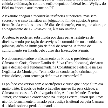
calúnia e difamação contra o então deputado federal Jean Wyllys, do
PSol na época e atualmente no PT.
Alexandre chegou a recorrer às instâncias superiores, mas sem
sucesso, e o caso transitou em julgado no fim de agosto. A pena
ficou fixada em dois anos e 26 dias de detenção, em regime aberto, e
ao pagamento de 175 dias-multa, à razão unitária.
A detenção pode ser substituída por duas penas restritivas de
direitos, sendo prestação de serviços à comunidade ou a entidades
públicas, além da limitação de final de semana. A forma de
cumprimento ser fixada pelo Juízo das Execuções Penais.
No documento sobre o afastamento de Frota, o presidente da
Câmara de Cotia, Osmar Danilo da Silva (Republicanos), declarou
que a decisão está fundamentada na Constituição Federal e na Lei
Orgânica do Município, “em razão da condenação criminal por
crime doloso, com sentença definitiva e irrecorrível.”
O político conversou com o Metrópoles e disse que “hoje é um dia
muito triste. Depois de todo o trabalho que eu fiz pela cidade, a
Câmara me cassou”. O advogado dele, Anthero Mendes Pereira
Junior, confirmou a condenação na Justiça Federal, falou que Frota
não foi formalmente intimado pela Justiça Eleitoral ou pela Câmara
da cidade sobre a perda do mandato: