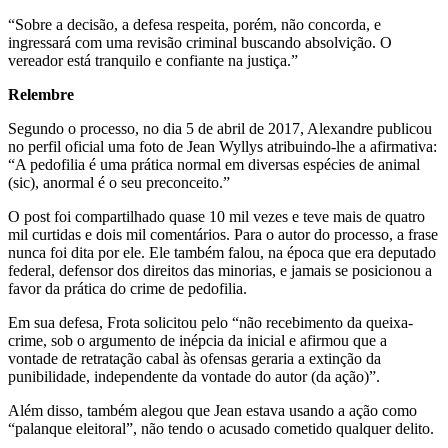
“Sobre a decisão, a defesa respeita, porém, não concorda, e
ingressará com uma revisão criminal buscando absolvição. O
vereador está tranquilo e confiante na justiça.”
Relembre
Segundo o processo, no dia 5 de abril de 2017, Alexandre publicou
no perfil oficial uma foto de Jean Wyllys atribuindo-lhe a afirmativa:
“A pedofilia é uma prática normal em diversas espécies de animal
(sic), anormal é o seu preconceito.”
O post foi compartilhado quase 10 mil vezes e teve mais de quatro
mil curtidas e dois mil comentários. Para o autor do processo, a frase
nunca foi dita por ele. Ele também falou, na época que era deputado
federal, defensor dos direitos das minorias, e jamais se posicionou a
favor da prática do crime de pedofilia.
Em sua defesa, Frota solicitou pelo “não recebimento da queixa-
crime, sob o argumento de inépcia da inicial e afirmou que a
vontade de retratação cabal às ofensas geraria a extinção da
punibilidade, independente da vontade do autor (da ação)”.
Além disso, também alegou que Jean estava usando a ação como
“palanque eleitoral”, não tendo o acusado cometido qualquer delito.