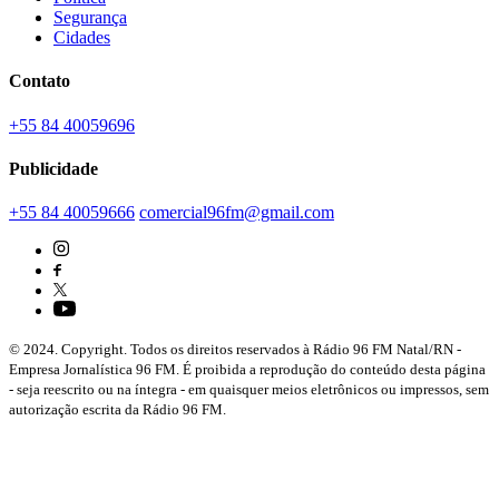
Segurança
Cidades
Contato
+55 84 40059696
Publicidade
+55 84 40059666
comercial96fm@gmail.com
© 2024. Copyright. Todos os direitos reservados à Rádio 96 FM Natal/RN -
Empresa Jornalística 96 FM. É proibida a reprodução do conteúdo desta página
- seja reescrito ou na íntegra - em quaisquer meios eletrônicos ou impressos, sem
autorização escrita da Rádio 96 FM.