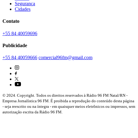
Segurança
Cidades
Contato
+55 84 40059696
Publicidade
+55 84 40059666
comercial96fm@gmail.com
© 2024. Copyright. Todos os direitos reservados à Rádio 96 FM Natal/RN -
Empresa Jornalística 96 FM. É proibida a reprodução do conteúdo desta página
- seja reescrito ou na íntegra - em quaisquer meios eletrônicos ou impressos, sem
autorização escrita da Rádio 96 FM.