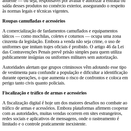
anuente — ou seja, responsável por avaliar e autorizar a entrada ou
saída desses produtos no comércio exterior, assegurando o respeito
às normas legais e técnicas vigentes.
Roupas camufladas e acessórios
A comercialização de fardamentos camuflados e equipamentos
táticos — como mochilas, coletes e coturnos — ocupa uma zona
cinzenta da legislação. Embora a venda não seja crime, o uso de
uniformes que imitam trajes oficiais é proibido. O artigo 46 da Lei
das Contravenções Penais prevê prisão simples para quem utiliza
publicamente insígnias ou uniformes militares sem autorização.
Autoridades alertam que grupos criminosos vêm adotando esse tipo
de vestimenta para confundir a população e dificultar a identificação
durante operações, o que aumenta o risco de confrontos e coloca em
perigo tanto civis quanto policiais.
Fiscalização e tráfico de armas e acessórios
A fiscalização digital é hoje um dos maiores desafios no combate ao
tráfico de armas e acessórios. Embora plataformas afirmem cooperar
com as autoridades, muitas vendas ocorrem em sites estrangeiros,
redes sociais e aplicativos de mensagens, onde o rastreamento é
limitado e o controle praticamente inexistente.