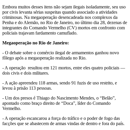
Embora muitos desses itens não sejam ilegais isoladamente, seu uso
por civis levanta sérias suspeitas quando associado a atividades
criminosas. Na megaoperação desencadeada nos complexos da
Penha e do Alemão, no Rio de Janeiro, no último dia 28, dezenas de
integrantes do Comando Vermelho (CV) mortos em confronto com
policiais trajavam fardamento camuflado.
Megaoperação no Rio de Janeiro:
- O debate sobre o comércio ilegal de armamentos ganhou novo
fôlego após a megaoperação realizada no Rio.
- A operação resultou em 121 mortos, entre eles quatro policiais —
dois civis e dois militares.
- A ação apreendeu 118 armas, sendo 91 fuzis de uso restrito, e
levou à prisão 113 pessoas.
- Um dos presos é Thiago do Nascimento Mendes, o “Belão”,
apontado como braço direito de “Doca”, líder do Comando
Vermelho.
- A operação escancarou a força do tráfico e o poder de fogo das
facções que se abastecem de armas vindas de dentro e fora do país.