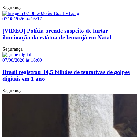
Segurança
07/08/2026 às 16:17
[VÍDEO] Polícia prende suspeito de furtar
iluminação da estátua de Iemanjá em Natal
Segurança
07/08/2026 às 16:00
Brasil registrou 34,5 bilhões de tentativas de golpes
digitais em 1 ano
Segurança