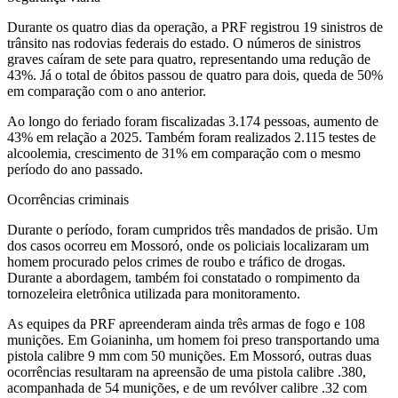
Durante os quatro dias da operação, a PRF registrou 19 sinistros de
trânsito nas rodovias federais do estado. O números de sinistros
graves caíram de sete para quatro, representando uma redução de
43%. Já o total de óbitos passou de quatro para dois, queda de 50%
em comparação com o ano anterior.
Ao longo do feriado foram fiscalizadas 3.174 pessoas, aumento de
43% em relação a 2025. Também foram realizados 2.115 testes de
alcoolemia, crescimento de 31% em comparação com o mesmo
período do ano passado.
Ocorrências criminais
Durante o período, foram cumpridos três mandados de prisão. Um
dos casos ocorreu em Mossoró, onde os policiais localizaram um
homem procurado pelos crimes de roubo e tráfico de drogas.
Durante a abordagem, também foi constatado o rompimento da
tornozeleira eletrônica utilizada para monitoramento.
As equipes da PRF apreenderam ainda três armas de fogo e 108
munições. Em Goianinha, um homem foi preso transportando uma
pistola calibre 9 mm com 50 munições. Em Mossoró, outras duas
ocorrências resultaram na apreensão de uma pistola calibre .380,
acompanhada de 54 munições, e de um revólver calibre .32 com