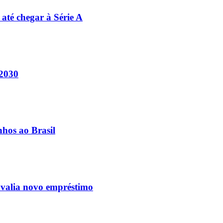
 até chegar à Série A
 2030
nhos ao Brasil
avalia novo empréstimo