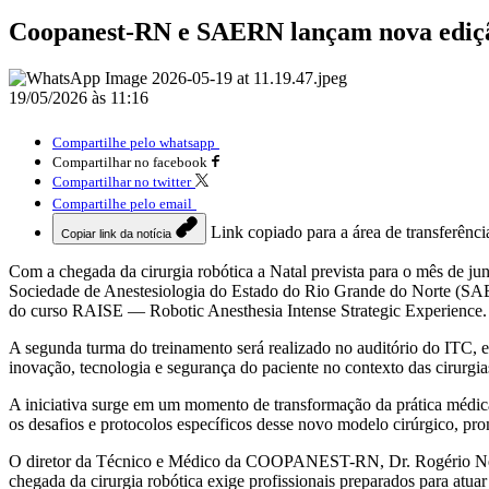
Coopanest-RN e SAERN lançam nova edição
19/05/2026 às 11:16
Compartilhe pelo whatsapp
Compartilhar no facebook
Compartilhar no twitter
Compartilhe pelo email
Link copiado para a área de transferênci
Copiar link da notícia
Com a chegada da cirurgia robótica a Natal prevista para o mês de ju
Sociedade de Anestesiologia do Estado do Rio Grande do Norte (SA
do curso RAISE — Robotic Anesthesia Intense Strategic Experience.
A segunda turma do treinamento será realizado no auditório do ITC, em
inovação, tecnologia e segurança do paciente no contexto das cirurgia
A iniciativa surge em um momento de transformação da prática médica,
os desafios e protocolos específicos desse novo modelo cirúrgico, prom
O diretor da Técnico e Médico da COOPANEST-RN, Dr. Rogério Nei, de
chegada da cirurgia robótica exige profissionais preparados para atua