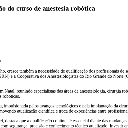
 do curso de anestesia robótica
a
nho, cresce também a necessidade de qualificação dos profissionais de 
ERN) e a Cooperativa dos Anestesiologistas do Rio Grande do Norte 
 Natal, reunindo especialistas das áreas de anestesiologia, cirurgia ro
s robóticas.
 impulsionada pelos avanços tecnológicos e pela implantação da cirurgi
ovendo atualização científica e troca de experiências entre profissionai
staca que a qualificação contínua é essencial diante das mudanças n
r com segurança, precisão e conhecimento técnico atualizado. Investir 