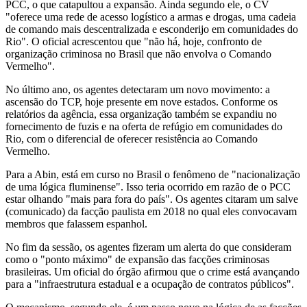
PCC, o que catapultou a expansão. Ainda segundo ele, o CV
"oferece uma rede de acesso logístico a armas e drogas, uma cadeia
de comando mais descentralizada e esconderijo em comunidades do
Rio". O oficial acrescentou que "não há, hoje, confronto de
organização criminosa no Brasil que não envolva o Comando
Vermelho".
No último ano, os agentes detectaram um novo movimento: a
ascensão do TCP, hoje presente em nove estados. Conforme os
relatórios da agência, essa organização também se expandiu no
fornecimento de fuzis e na oferta de refúgio em comunidades do
Rio, com o diferencial de oferecer resistência ao Comando
Vermelho.
Para a Abin, está em curso no Brasil o fenômeno de "nacionalização
de uma lógica fluminense". Isso teria ocorrido em razão de o PCC
estar olhando "mais para fora do país". Os agentes citaram um salve
(comunicado) da facção paulista em 2018 no qual eles convocavam
membros que falassem espanhol.
No fim da sessão, os agentes fizeram um alerta do que consideram
como o "ponto máximo" de expansão das facções criminosas
brasileiras. Um oficial do órgão afirmou que o crime está avançando
para a "infraestrutura estadual e a ocupação de contratos públicos".