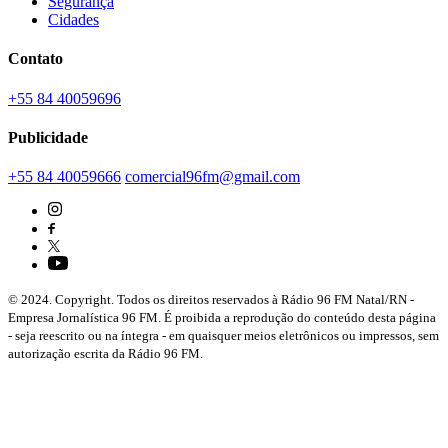
Segurança
Cidades
Contato
+55 84 40059696
Publicidade
+55 84 40059666
comercial96fm@gmail.com
© 2024. Copyright. Todos os direitos reservados à Rádio 96 FM Natal/RN -
Empresa Jornalística 96 FM. É proibida a reprodução do conteúdo desta página
- seja reescrito ou na íntegra - em quaisquer meios eletrônicos ou impressos, sem
autorização escrita da Rádio 96 FM.