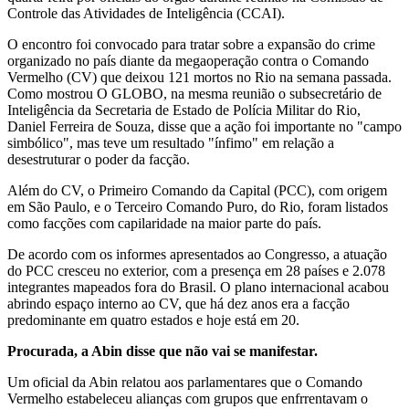
Controle das Atividades de Inteligência (CCAI).
O encontro foi convocado para tratar sobre a expansão do crime
organizado no país diante da megaoperação contra o Comando
Vermelho (CV) que deixou 121 mortos no Rio na semana passada.
Como mostrou O GLOBO, na mesma reunião o subsecretário de
Inteligência da Secretaria de Estado de Polícia Militar do Rio,
Daniel Ferreira de Souza, disse que a ação foi importante no "campo
simbólico", mas teve um resultado "ínfimo" em relação a
desestruturar o poder da facção.
Além do CV, o Primeiro Comando da Capital (PCC), com origem
em São Paulo, e o Terceiro Comando Puro, do Rio, foram listados
como facções com capilaridade na maior parte do país.
De acordo com os informes apresentados ao Congresso, a atuação
do PCC cresceu no exterior, com a presença em 28 países e 2.078
integrantes mapeados fora do Brasil. O plano internacional acabou
abrindo espaço interno ao CV, que há dez anos era a facção
predominante em quatro estados e hoje está em 20.
Procurada, a Abin disse que não vai se manifestar.
Um oficial da Abin relatou aos parlamentares que o Comando
Vermelho estabeleceu alianças com grupos que enfrrentavam o