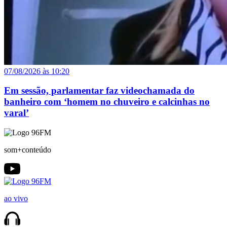
07/08/2026 às 10:20
Em sessão, parlamentar faz videochamada do
banheiro com ‘homem no chuveiro e calcinhas no
varal’
som+conteúdo
ao vivo