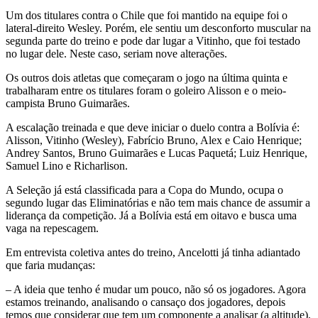
Um dos titulares contra o Chile que foi mantido na equipe foi o
lateral-direito Wesley. Porém, ele sentiu um desconforto muscular na
segunda parte do treino e pode dar lugar a Vitinho, que foi testado
no lugar dele. Neste caso, seriam nove alterações.
Os outros dois atletas que começaram o jogo na última quinta e
trabalharam entre os titulares foram o goleiro Alisson e o meio-
campista Bruno Guimarães.
A escalação treinada e que deve iniciar o duelo contra a Bolívia é:
Alisson, Vitinho (Wesley), Fabrício Bruno, Alex e Caio Henrique;
Andrey Santos, Bruno Guimarães e Lucas Paquetá; Luiz Henrique,
Samuel Lino e Richarlison.
A Seleção já está classificada para a Copa do Mundo, ocupa o
segundo lugar das Eliminatórias e não tem mais chance de assumir a
liderança da competição. Já a Bolívia está em oitavo e busca uma
vaga na repescagem.
Em entrevista coletiva antes do treino, Ancelotti já tinha adiantado
que faria mudanças:
– A ideia que tenho é mudar um pouco, não só os jogadores. Agora
estamos treinando, analisando o cansaço dos jogadores, depois
temos que considerar que tem um componente a analisar (a altitude),