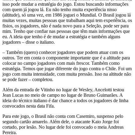
isso pode mudar a estratégia do jogo. Estou buscando informações
com quem já jogou lá. Eu não tenho muita experiência nisso
(altitude), só uma vez, em 1986 joguei o Mundial. O Brasil jogou lá
muitas vezes, muitas pessoas que trabalham aqui tem experiência, os
fisios, os jogadores, não é nada novo para a Seleção, pode ser para
mim. Tenho que confiar nas pessoas que têm mais informações que
eu. A ideia que tenho é de mudar a estratégia e também alguns
jogadores – disse o italiano.
– Também (quero) conhecer jogadores que podem atuar com os
outros. Ter em conta o componente importante que é a altitude para
colocar no campo jogadores com mais frescor. Também como
estratégia. Temos que jogar diferente do jogo contra o Chile. Foi um
jogo com muita intensidade, com muita pressão. Isso na altitude não
se pode fazer – completou.
Além da entrada de Vitinho no lugar de Wesley, Ancelotti testou
Jean Lucas no meio de campo no lugar de Bruno Guimarães. A
ideia do técnico italiano é dar chance a todos os jogadores de linha
convocados nesta data Fifa.
Para este jogo, o Brasil não conta com Casemiro, suspenso pelo
segundo cartão amarelo. Além dele, o atacante Kaio Jorge foi
cortado, por lesão. No lugar dele foi convocado o meia Andreas
Pereira.