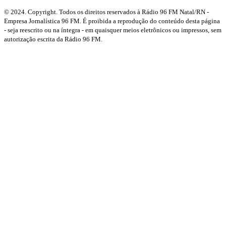
© 2024. Copyright. Todos os direitos reservados à Rádio 96 FM Natal/RN -
Empresa Jornalística 96 FM. É proibida a reprodução do conteúdo desta página
- seja reescrito ou na íntegra - em quaisquer meios eletrônicos ou impressos, sem
autorização escrita da Rádio 96 FM.