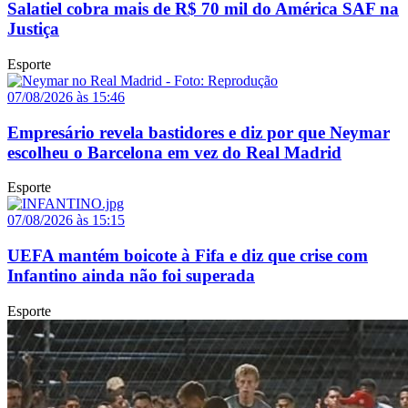
Salatiel cobra mais de R$ 70 mil do América SAF na
Justiça
Esporte
07/08/2026 às 15:46
Empresário revela bastidores e diz por que Neymar
escolheu o Barcelona em vez do Real Madrid
Esporte
07/08/2026 às 15:15
UEFA mantém boicote à Fifa e diz que crise com
Infantino ainda não foi superada
Esporte