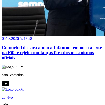
06/08/2026 às 17:28
Conmebol declara apoio a Infantino em meio à crise
na Fifa e rejeita mudanças fora dos mecanismos
oficiais
som+conteúdo
ao vivo