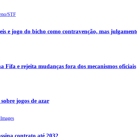
ueis e jogo do bicho como contravenção, mas julgamen
a Fifa e rejeita mudanças fora dos mecanismos oficiais
 sobre jogos de azar
ssina contrato até 2032