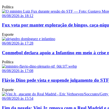
Política
06/08/2026 às 18:12
Fux vota por manter exploração de bingos, caça-níq
Esporte
06/08/2026 às 17:28
Conmebol declara apoio a Infantino em meio à crise n
Política
06/08/2026 às 17:08
Flávio Dino pede vista e suspende julgamento do STF
Esporte
06/08/2026 às 15:54
Fim da novela: Vini Jr. renova com o Real Madrid e a