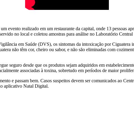
 um evento realizado em um restaurante da capital, onde 13 pessoas apr
o servido no local e coletou amostras para análise no Laboratório Cent
ilância em Saúde (DVS), os sintomas da intoxicação por Ciguatera inc
iguatera não têm cor, cheiro ou sabor, e não são eliminadas com cozimen
ue seguro desde que os produtos sejam adquiridos em estabelecimentos
tencialmente associadas à toxina, sobretudo em períodos de maior prolif
amento e passam bem. Casos suspeitos devem ser comunicados ao Centr
o aplicativo Natal Digital.