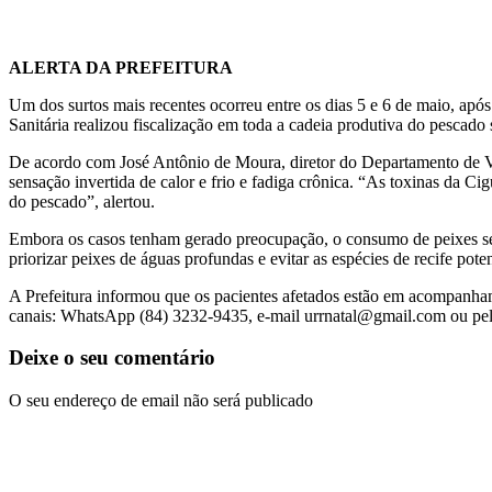
ALERTA DA PREFEITURA
Um dos surtos mais recentes ocorreu entre os dias 5 e 6 de maio, após
Sanitária realizou fiscalização em toda a cadeia produtiva do pescad
De acordo com José Antônio de Moura, diretor do Departamento de Vig
sensação invertida de calor e frio e fadiga crônica. “As toxinas da C
do pescado”, alertou.
Embora os casos tenham gerado preocupação, o consumo de peixes seg
priorizar peixes de águas profundas e evitar as espécies de recife po
A Prefeitura informou que os pacientes afetados estão em acompanh
canais: WhatsApp (84) 3232-9435, e-mail
urrnatal@gmail.com
ou pel
Deixe o seu comentário
O seu endereço de email não será publicado