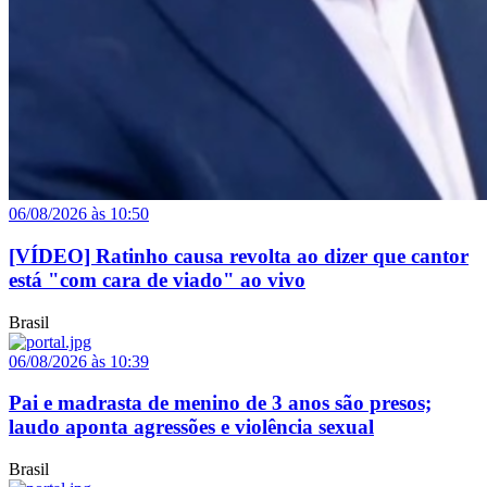
06/08/2026 às 10:50
[VÍDEO] Ratinho causa revolta ao dizer que cantor
está "com cara de viado" ao vivo
Brasil
06/08/2026 às 10:39
Pai e madrasta de menino de 3 anos são presos;
laudo aponta agressões e violência sexual
Brasil