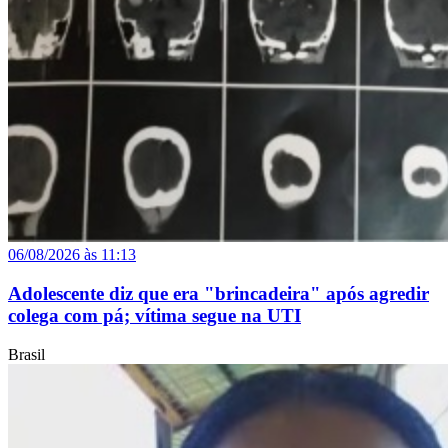
06/08/2026 às 11:13
Adolescente diz que era "brincadeira" após agredir
colega com pá; vítima segue na UTI
Brasil