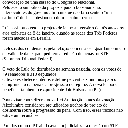
convocação de uma sessão do Congresso Nacional.
Pelo aceno simbólico da proposta para o bolsonarismo,
interlocutores do governo afirmam que não faria sentido "um
carimbo" de Lula atestando a derrota sobre o veto.
Lula assinou o veto ao projeto de lei no aniversário de três anos dos
atos golpistas de 8 de janeiro, quando as sedes dos Três Poderes
foram atacadas em Brasília.
Defesas dos condenados pela relação com os atos aguardam o início
da validade da lei para pedirem a redução de penas ao STF
(Supremo Tribunal Federal).
O veto de Lula foi derrubado na semana passada, com os votos de
49 senadores e 318 deputados.
O texto estabelece critérios e define percentuais mínimos para o
cumprimento da pena e a progressão de regime. A nova lei pode
beneficiar também o ex-presidente Jair Bolsonaro (PL).
Para evitar contradizer a nova Lei Antifacção, antes da votação,
Alcolumbre considerou prejudicados trechos do projeto da
dosimetria sobre a progressão de pena. Com isso, esses trechos não
estiveram na análise.
Partidos como o PT ainda avaliam judicializar a questão no STF.