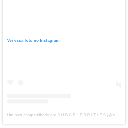
Ver essa foto no Instagram
Um post compartilhado por S U B C E L E B R I T I E S (@subcelebrities)