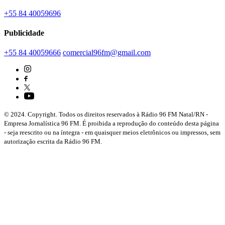
+55 84 40059696
Publicidade
+55 84 40059666
comercial96fm@gmail.com
© 2024. Copyright. Todos os direitos reservados à Rádio 96 FM Natal/RN -
Empresa Jornalística 96 FM. É proibida a reprodução do conteúdo desta página
- seja reescrito ou na íntegra - em quaisquer meios eletrônicos ou impressos, sem
autorização escrita da Rádio 96 FM.