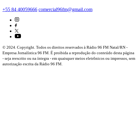
+55 84 40059666
comercial96fm@gmail.com
© 2024. Copyright. Todos os direitos reservados à Rádio 96 FM Natal/RN -
Empresa Jornalística 96 FM. É proibida a reprodução do conteúdo desta página
- seja reescrito ou na íntegra - em quaisquer meios eletrônicos ou impressos, sem
autorização escrita da Rádio 96 FM.