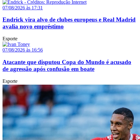
07/08/2026 às 17:31
Endrick vira alvo de clubes europeus e Real Madrid
avalia novo empréstimo
Esporte
07/08/2026 às 16:56
Atacante que disputou Copa do Mundo é acusado
de agressão após confusão em boate
Esporte