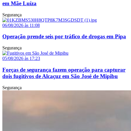
em Mãe Luíza
Segurança
06/08/2026 às 11:08
Operação prende seis por tráfico de drogas em Pipa
Segurança
05/08/2026 às 17:23
Forças de segurança fazem operação para capturar
dois fugitivos de Alcaçuz em São José de Mipibu
Segurança