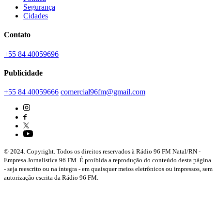
Segurança
Cidades
Contato
+55 84 40059696
Publicidade
+55 84 40059666
comercial96fm@gmail.com
© 2024. Copyright. Todos os direitos reservados à Rádio 96 FM Natal/RN -
Empresa Jornalística 96 FM. É proibida a reprodução do conteúdo desta página
- seja reescrito ou na íntegra - em quaisquer meios eletrônicos ou impressos, sem
autorização escrita da Rádio 96 FM.