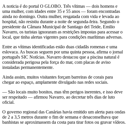
A noticia é do portal O GLOBO. Três vítimas — dois homens e
uma mulher, com idades entre 35 e 55 anos — foram encontradas
ainda no domingo. Outra mulher, resgatada com vida e levada ao
hospital, não resistiu durante a noite de segunda-feira. Segundo o
presidente da Câmara Municipal de Santiago del Teide, Emilio
Navarro, os turistas ignoraram as restrições impostas para acessar o
local, que tinha alertas vigentes para condições marítimas adversas.
Entre as vítimas identificadas estão duas cidadãs romenas e uma
eslovaca. As buscas seguem por uma quinta pessoa, afirma o jornal
português SIC Notícias. Navarro destacou que a piscina natural é
considerada perigosa pela força do mar, com placas de aviso
instaladas permanentemente.
Ainda assim, muitos visitantes forçam barreiras de corais para
chegar ao espaço, amplamente divulgado nas redes sociais.
— São locais muito bonitos, mas têm perigos inerentes, e isso deve
ser respeitado — afirmou Navarro, ao decretar três dias de luto
oficial.
O governo regional das Canárias havia emitido um alerta para ondas
de 2 a 3,5 metros durante o fim de semana e desaconselhava que
banhistas se aproximassem da costa para tirar fotos ou gravar vídeos.