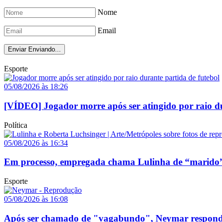
Nome
Email
Enviar
Enviando...
Esporte
05/08/2026 às 18:26
[VÍDEO] Jogador morre após ser atingido por raio du
Política
05/08/2026 às 16:34
Em processo, empregada chama Lulinha de “marido”
Esporte
05/08/2026 às 16:08
Após ser chamado de "vagabundo", Neymar responde p