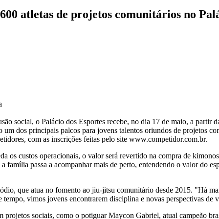
 600 atletas de projetos comunitários no Pal
a
ão social, o Palácio dos Esportes recebe, no dia 17 de maio, a partir d
 um dos principais palcos para jovens talentos oriundos de projetos com
etidores, com as inscrições feitas pelo site www.competidor.com.br.
da os custos operacionais, o valor será revertido na compra de kimonos p
 família passa a acompanhar mais de perto, entendendo o valor do espo
tódio, que atua no fomento ao jiu-jitsu comunitário desde 2015. "Há m
 tempo, vimos jovens encontrarem disciplina e novas perspectivas de v
m projetos sociais, como o potiguar Maycon Gabriel, atual campeão bra