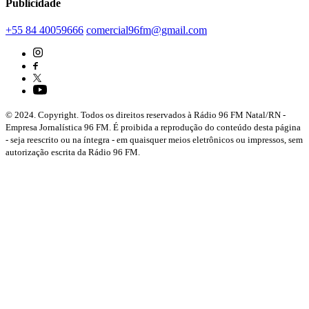
Publicidade
+55 84 40059666
comercial96fm@gmail.com
© 2024. Copyright. Todos os direitos reservados à Rádio 96 FM Natal/RN -
Empresa Jornalística 96 FM. É proibida a reprodução do conteúdo desta página
- seja reescrito ou na íntegra - em quaisquer meios eletrônicos ou impressos, sem
autorização escrita da Rádio 96 FM.