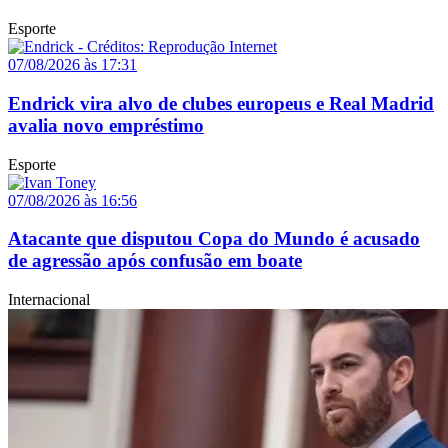
Esporte
07/08/2026 às 17:31
Endrick vira alvo de clubes europeus e Real Madrid
avalia novo empréstimo
Esporte
07/08/2026 às 16:56
Atacante que disputou Copa do Mundo é acusado
de agressão após confusão em boate
Internacional