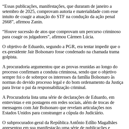
“Essas publicações, manifestações, que duraram de janeiro a
setembro de 2025, comprovam autoria e materialidade com esse
intuito de coagir a atuação do STF na condução da ação penal
2668”, afirmou Zanin.
“Houve sucessão de atos que comprovam um percurso criminoso
para coagir os julgadores”, afirmou Cármen Lúcia.
O objetivo de Eduardo, segundo a PGR, era tentar impedir que o
ex-presidente Jair Bolsonaro fosse condenado na chamada trama
golpista.
A procuradoria argumentou que as provas reunidas ao longo do
processo confirmam a conduta criminosa, sendo que o objetivo
sempre foi o de sobrepor os interesses da família Bolsonaro às
normas do devido processo legal e do bom ordenamento da Justiça
para livrar o pai da responsabilização criminal.
A Procuradoria lista uma série de declarações de Eduardo, em
entrevistas e em postagens em redes sociais, além de trocas de
mensagens com Jair Bolsonaro que revelam articulações nos
Estados Unidos para constranger a cúpula do Judiciário.
O subprocurador-geral da República Antônio Edílio Magalhães
apresentou em sua manifestação uma série de publicações e