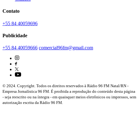
Contato
+55 84 40059696
Publicidade
+55 84 40059666
comercial96fm@gmail.com
© 2024. Copyright. Todos os direitos reservados à Rádio 96 FM Natal/RN -
Empresa Jornalística 96 FM. É proibida a reprodução do conteúdo desta página
- seja reescrito ou na íntegra - em quaisquer meios eletrônicos ou impressos, sem
autorização escrita da Rádio 96 FM.