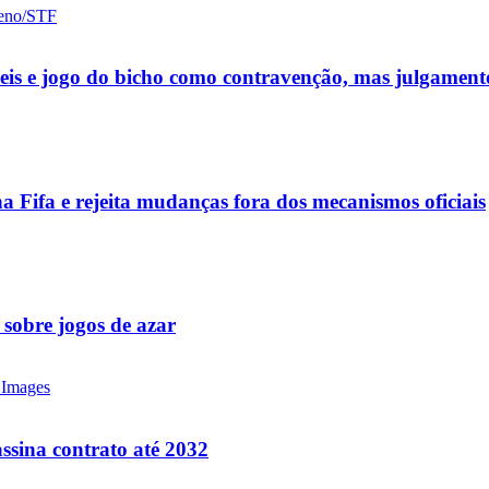
ueis e jogo do bicho como contravenção, mas julgamen
a Fifa e rejeita mudanças fora dos mecanismos oficiais
 sobre jogos de azar
ssina contrato até 2032