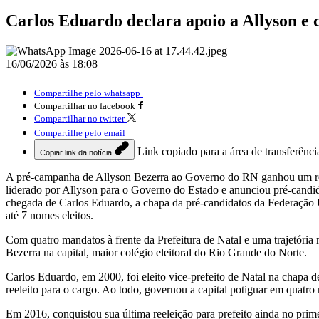
Carlos Eduardo declara apoio a Allyson e 
16/06/2026 às 18:08
Compartilhe pelo whatsapp
Compartilhar no facebook
Compartilhar no twitter
Compartilhe pelo email
Link copiado para a área de transferênci
Copiar link da notícia
A pré-campanha de Allyson Bezerra ao Governo do RN ganhou um refor
liderado por Allyson para o Governo do Estado e anunciou pré-candi
chegada de Carlos Eduardo, a chapa da pré-candidatos da Federação U
até 7 nomes eleitos.
Com quatro mandatos à frente da Prefeitura de Natal e uma trajetória
Bezerra na capital, maior colégio eleitoral do Rio Grande do Norte.
Carlos Eduardo, em 2000, foi eleito vice-prefeito de Natal na chapa 
reeleito para o cargo. Ao todo, governou a capital potiguar em quat
Em 2016, conquistou sua última reeleição para prefeito ainda no primei