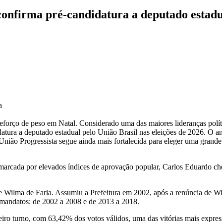
confirma pré-candidatura a deputado estadu
a
ço de peso em Natal. Considerado uma das maiores lideranças polític
datura a deputado estadual pelo União Brasil nas eleições de 2026. O
nião Progressista segue ainda mais fortalecida para eleger uma grande
 marcada por elevados índices de aprovação popular, Carlos Eduardo che
de Wilma de Faria. Assumiu a Prefeitura em 2002, após a renúncia de W
ro mandatos: de 2002 a 2008 e de 2013 a 2018.
ro turno, com 63,42% dos votos válidos, uma das vitórias mais expressiv