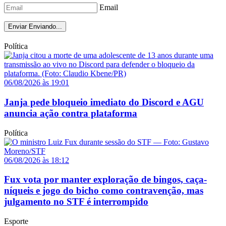
Email
Enviar
Enviando...
Política
06/08/2026 às 19:01
Janja pede bloqueio imediato do Discord e AGU
anuncia ação contra plataforma
Política
06/08/2026 às 18:12
Fux vota por manter exploração de bingos, caça-
níqueis e jogo do bicho como contravenção, mas
julgamento no STF é interrompido
Esporte