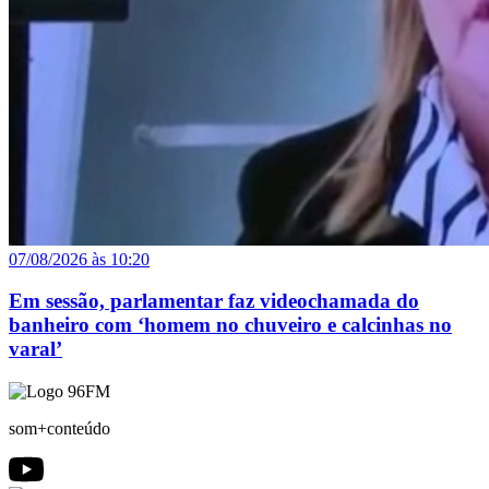
07/08/2026 às 10:20
Em sessão, parlamentar faz videochamada do
banheiro com ‘homem no chuveiro e calcinhas no
varal’
som+conteúdo