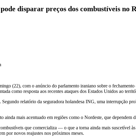
 pode disparar preços dos combustíveis no 
a
mingo (22), com o anúncio do parlamento iraniano sobre o fechamento 
ada como resposta aos recentes ataques dos Estados Unidos ao territór
al. Segundo relatório da seguradora holandesa ING, uma interrupção pro
ito ainda mais acentuado em regiões como o Nordeste, que dependem da
combustíveis que comercializa — o que a torna ainda mais suscetível às
sem por novos reajustes nos próximos meses.