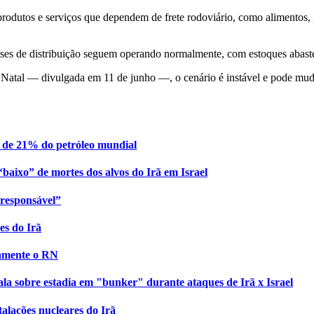
rodutos e serviços que dependem de frete rodoviário, como alimentos, g
es de distribuição seguem operando normalmente, com estoques abasteci
 Natal — divulgada em 11 de junho —, o cenário é instável e pode mud
a de 21% do petróleo mundial
baixo” de mortes dos alvos do Irã em Israel
responsável”
es do Irã
tamente o RN
la sobre estadia em "bunker" durante ataques de Irã x Israel
alações nucleares do Irã