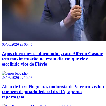
06/08/2026 às 06:45
Após cinco meses "dormindo", caso Alfredo Gaspar
tem movimentação no exato dia em que ele é
escolhido vice de Flávio
28/07/2026 às 16:57
Além de Ciro Nogueira, motorista de Vorcaro visitou
também deputado federal do RN, aponta
reportagem