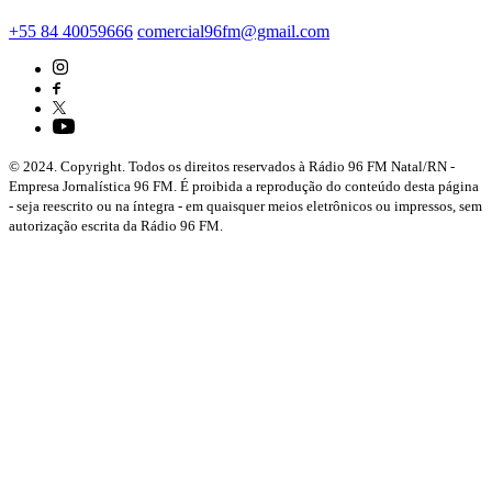
+55 84 40059666
comercial96fm@gmail.com
© 2024. Copyright. Todos os direitos reservados à Rádio 96 FM Natal/RN -
Empresa Jornalística 96 FM. É proibida a reprodução do conteúdo desta página
- seja reescrito ou na íntegra - em quaisquer meios eletrônicos ou impressos, sem
autorização escrita da Rádio 96 FM.