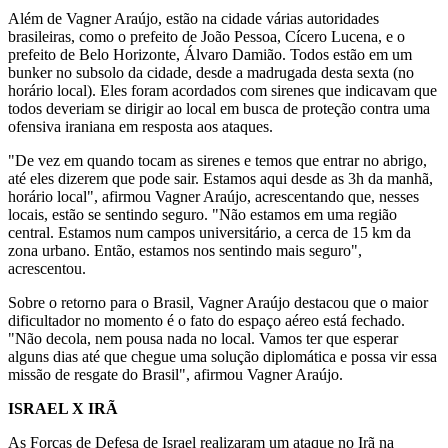
Além de Vagner Araújo, estão na cidade várias autoridades
brasileiras, como o prefeito de João Pessoa, Cícero Lucena, e o
prefeito de Belo Horizonte, Álvaro Damião. Todos estão em um
bunker no subsolo da cidade, desde a madrugada desta sexta (no
horário local). Eles foram acordados com sirenes que indicavam que
todos deveriam se dirigir ao local em busca de proteção contra uma
ofensiva iraniana em resposta aos ataques.
"De vez em quando tocam as sirenes e temos que entrar no abrigo,
até eles dizerem que pode sair. Estamos aqui desde as 3h da manhã,
horário local", afirmou Vagner Araújo, acrescentando que, nesses
locais, estão se sentindo seguro. "Não estamos em uma região
central. Estamos num campos universitário, a cerca de 15 km da
zona urbano. Então, estamos nos sentindo mais seguro",
acrescentou.
Sobre o retorno para o Brasil, Vagner Araújo destacou que o maior
dificultador no momento é o fato do espaço aéreo está fechado.
"Não decola, nem pousa nada no local. Vamos ter que esperar
alguns dias até que chegue uma solução diplomática e possa vir essa
missão de resgate do Brasil", afirmou Vagner Araújo.
ISRAEL X IRÃ
As Forças de Defesa de Israel realizaram um ataque no Irã na