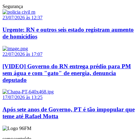
Segurança
23/07/2026 às 12:37
Urgente: RN e outros seis estado registram aumento
de homicídios
22/07/2026 às 17:07
[VIDEO] Governo do RN entrega prédio para PM
sem água e com "gato" de energia, denuncia
deputado
17/07/2026 às 13:25
Após sete anos de Governo, PT é tão impopular que
teme até Rafael Motta
som+conteúdo