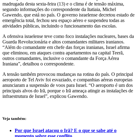
madrugada desta sexta-feira (13) e o clima é de tensão máxima,
segundo informações do correspondente da Itatiaia, Michel
Gawendo, que está no país. O governo israelense decretou estado de
emergência total, fechou seu espaço aéreo e suspendeu todas as
atividades públicas, incluindo o funcionamento das escolas.
A ofensiva israelense teve como foco instalações nucleares, bases da
Guarda Revolucionária e altos comandantes militares iranianos.
“Além do comandante em chefe das forças iranianas, Israel afirma
que eliminou, em ataques contra apartamentos na capital Teerã,
outros comandantes, inclusive o comandante da Força Aérea
Iraniana”, detalhou o correspondente.
A tensão também provocou mudanças na rotina do país. O principal
aeroporto de Tel Aviv foi esvaziado, e companhias aéreas europeias
anunciaram a suspensão de voos para Israel. “O aeroporto é um dos
principais alvos do Irã, porque o Irã ameaça atingir as instalações de
infraestrutura de Israel”, explicou Gawendo.
Veja também:
Por que Israel atacou o Irã? E o que se sabe até o
momento sobre esse conflito