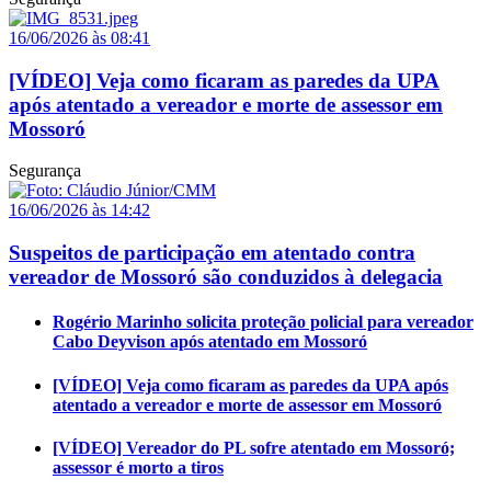
16/06/2026 às 08:41
[VÍDEO] Veja como ficaram as paredes da UPA
após atentado a vereador e morte de assessor em
Mossoró
Segurança
16/06/2026 às 14:42
Suspeitos de participação em atentado contra
vereador de Mossoró são conduzidos à delegacia
Rogério Marinho solicita proteção policial para vereador
Cabo Deyvison após atentado em Mossoró
[VÍDEO] Veja como ficaram as paredes da UPA após
atentado a vereador e morte de assessor em Mossoró
[VÍDEO] Vereador do PL sofre atentado em Mossoró;
assessor é morto a tiros