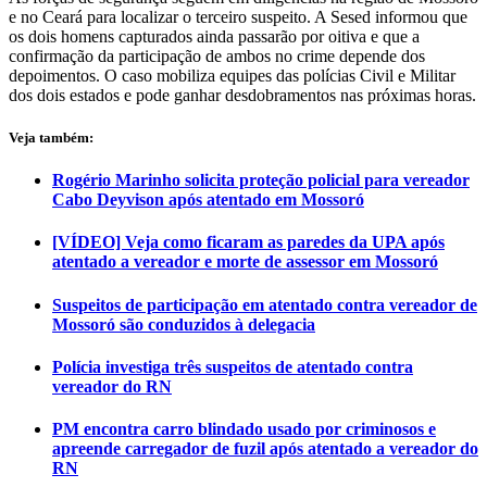
e no Ceará para localizar o terceiro suspeito. A Sesed informou que
os dois homens capturados ainda passarão por oitiva e que a
confirmação da participação de ambos no crime depende dos
depoimentos. O caso mobiliza equipes das polícias Civil e Militar
dos dois estados e pode ganhar desdobramentos nas próximas horas.
Veja também:
Rogério Marinho solicita proteção policial para vereador
Cabo Deyvison após atentado em Mossoró
[VÍDEO] Veja como ficaram as paredes da UPA após
atentado a vereador e morte de assessor em Mossoró
Suspeitos de participação em atentado contra vereador de
Mossoró são conduzidos à delegacia
Polícia investiga três suspeitos de atentado contra
vereador do RN
PM encontra carro blindado usado por criminosos e
apreende carregador de fuzil após atentado a vereador do
RN