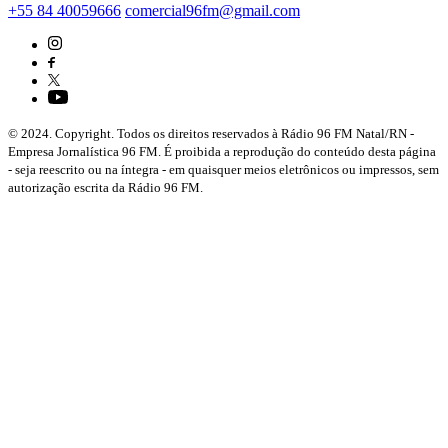
+55 84 40059666
comercial96fm@gmail.com
© 2024. Copyright. Todos os direitos reservados à Rádio 96 FM Natal/RN -
Empresa Jornalística 96 FM. É proibida a reprodução do conteúdo desta página
- seja reescrito ou na íntegra - em quaisquer meios eletrônicos ou impressos, sem
autorização escrita da Rádio 96 FM.