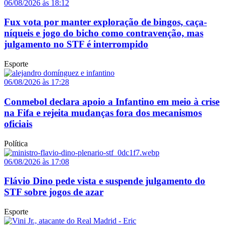
06/08/2026 às 18:12
Fux vota por manter exploração de bingos, caça-
níqueis e jogo do bicho como contravenção, mas
julgamento no STF é interrompido
Esporte
06/08/2026 às 17:28
Conmebol declara apoio a Infantino em meio à crise
na Fifa e rejeita mudanças fora dos mecanismos
oficiais
Política
06/08/2026 às 17:08
Flávio Dino pede vista e suspende julgamento do
STF sobre jogos de azar
Esporte