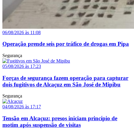
06/08/2026 às 11:08
Operação prende seis por tráfico de drogas em Pipa
Segurança
05/08/2026 às 17:23
Forças de segurança fazem operação para capturar
dois fugitivos de Alcaçuz em São José de Mipibu
Segurança
04/08/2026 às 17:17
Tensão em Alcaçuz: presos iniciam princípio de
motim após suspensão de visitas