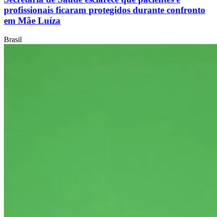
profissionais ficaram protegidos durante confronto
em Mãe Luíza
Brasil