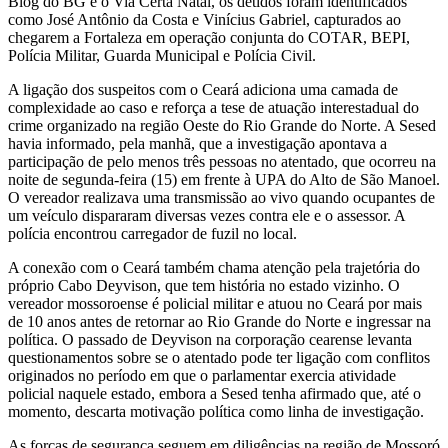
Blog do BG e o Via Certa Natal, os detidos foram identificados
como José Antônio da Costa e Vinícius Gabriel, capturados ao
chegarem a Fortaleza em operação conjunta do COTAR, BEPI,
Polícia Militar, Guarda Municipal e Polícia Civil.
A ligação dos suspeitos com o Ceará adiciona uma camada de
complexidade ao caso e reforça a tese de atuação interestadual do
crime organizado na região Oeste do Rio Grande do Norte. A Sesed
havia informado, pela manhã, que a investigação apontava a
participação de pelo menos três pessoas no atentado, que ocorreu na
noite de segunda-feira (15) em frente à UPA do Alto de São Manoel.
O vereador realizava uma transmissão ao vivo quando ocupantes de
um veículo dispararam diversas vezes contra ele e o assessor. A
polícia encontrou carregador de fuzil no local.
A conexão com o Ceará também chama atenção pela trajetória do
próprio Cabo Deyvison, que tem história no estado vizinho. O
vereador mossoroense é policial militar e atuou no Ceará por mais
de 10 anos antes de retornar ao Rio Grande do Norte e ingressar na
política. O passado de Deyvison na corporação cearense levanta
questionamentos sobre se o atentado pode ter ligação com conflitos
originados no período em que o parlamentar exercia atividade
policial naquele estado, embora a Sesed tenha afirmado que, até o
momento, descarta motivação política como linha de investigação.
As forças de segurança seguem em diligências na região de Mossoró