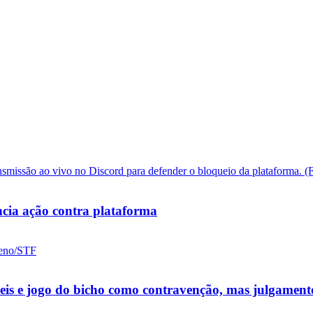
cia ação contra plataforma
ueis e jogo do bicho como contravenção, mas julgamen