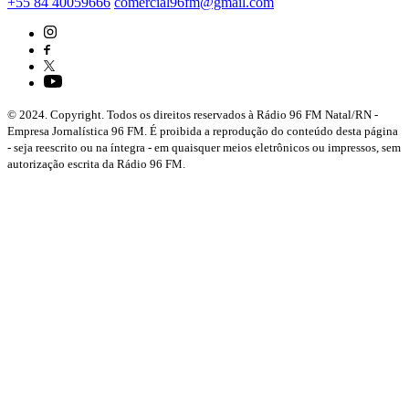
+55 84 40059666
comercial96fm@gmail.com
© 2024. Copyright. Todos os direitos reservados à Rádio 96 FM Natal/RN -
Empresa Jornalística 96 FM. É proibida a reprodução do conteúdo desta página
- seja reescrito ou na íntegra - em quaisquer meios eletrônicos ou impressos, sem
autorização escrita da Rádio 96 FM.