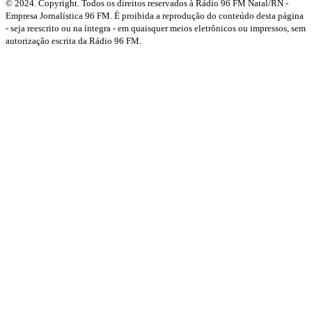
© 2024. Copyright. Todos os direitos reservados à Rádio 96 FM Natal/RN -
Empresa Jornalística 96 FM. É proibida a reprodução do conteúdo desta página
- seja reescrito ou na íntegra - em quaisquer meios eletrônicos ou impressos, sem
autorização escrita da Rádio 96 FM.